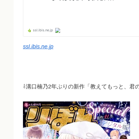
ssl.ibis.ne.jp
⇩溝口楠乃2年ぶりの新作「教えてもっと、君