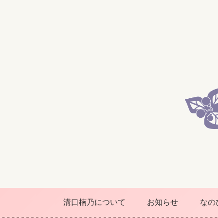
溝口楠乃について
お知らせ
なの