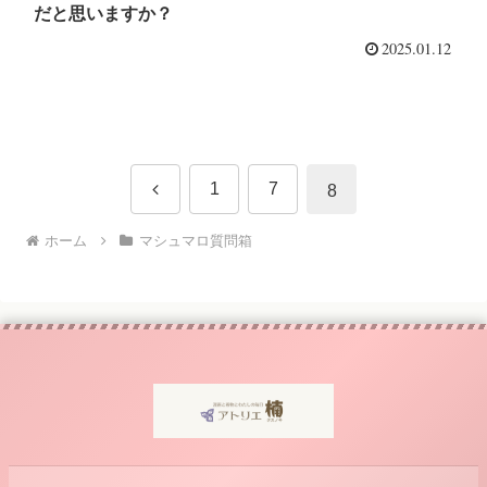
だと思いますか？
2025.01.12
前
1
7
8
へ
ホーム
マシュマロ質問箱